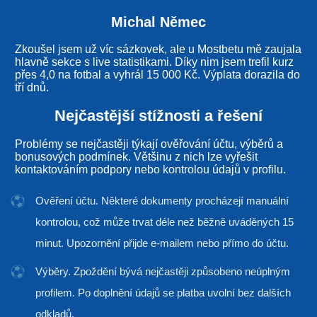
Michal Němec
Zkoušel jsem už víc sázkovek, ale u Mostbetu mě zaujala
hlavně sekce s live statistikami. Díky nim jsem trefil kurz
přes 4,0 na fotbal a vyhrál 15 000 Kč. Výplata dorazila do
tří dnů.
Nejčastější stížnosti a řešení
Problémy se nejčastěji týkají ověřování účtu, výběrů a
bonusových podmínek. Většinu z nich lze vyřešit
kontaktováním podpory nebo kontrolou údajů v profilu.
Ověření účtu. Některé dokumenty procházejí manuální
kontrolou, což může trvat déle než běžně uváděných 15
minut. Upozornění přijde e-mailem nebo přímo do účtu.
Výběry. Zpoždění bývá nejčastěji způsobeno neúplným
profilem. Po doplnění údajů se platba uvolní bez dalších
odkladů.