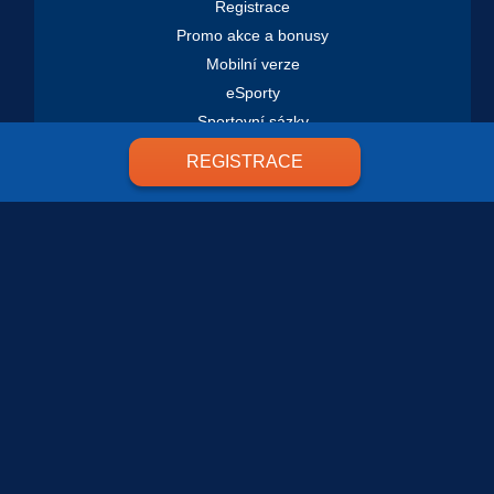
Registrace
Promo akce a bonusy
Mobilní verze
eSporty
Sportovní sázky
Sázková kancelář
REGISTRACE
Recenze
Sázení na kybersporty
Casino
Aviator
Kontakty
Jak sázet?
https://mostbet.ekofarmarohoznice.cz/ neposkytuje hazardní
hry o skutečné peníze. Veškeré informace na této stránce mají
čistě informační charakter. Použití obsahu z tohoto webu je
povoleno pouze s uvedením povinného přímého odkazu na
https://mostbet.ekofarmarohoznice.cz/. Provozovatelem