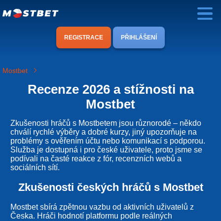
REGISTRACE
PŘIHLÁŠENÍ
Mostbet
Recenze 2026 a stížnosti na
Mostbet
Zkušenosti hráčů s Mostbetem jsou různorodé – někdo
chválí rychlé výběry a dobré kurzy, jiný upozorňuje na
problémy s ověřením účtu nebo komunikací s podporou.
Služba je dostupná i pro české uživatele, proto jsme se
podívali na časté reakce z fór, recenzních webů a
sociálních sítí.
Zkušenosti českých hráčů s Mostbet
Mostbet sbírá zpětnou vazbu od aktivních uživatelů z
Česka. Hráči hodnotí platformu podle reálných