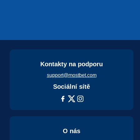
Kontakty na podporu
support@mostbet.com
Sociální sítě
O nás