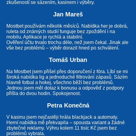
zkušeností se sázením, kasinem i výběry.
Jan Mareš
Mostbet používám několik měsíců. Nabídka her je dobrá,
ruleta od známých studií funguje bez zpoždění i na
mobilu. Aplikace je rychlá a stabilní.
Ověření účtu trvalo trochu déle, než jsem čekal. Jinak ale
vše bez problémů – výběr dorazil hned po schválení.
Tomáš Urban
Na Mostbet jsem přišel přes doporučení z fóra. Líbí se mi
široká nabídka lig a jednoduché filtrování zápasů. Sázím
hlavně fotbal a hokej, všechno běží bez problémů.
Jednou jsem měl dotaz k bonusu a odpověď z podpory
přišla do dvou hodin. Spokojenost.
Petra Konečná
V kasinu jsem nejčastěji hrála blackjack a automaty.
Herní nabídka mě překvapila – spousta variant a žádné
zbytečné reklamy. Výhru kolem 11 tisíc Kč jsem bez
problémů vybrala.