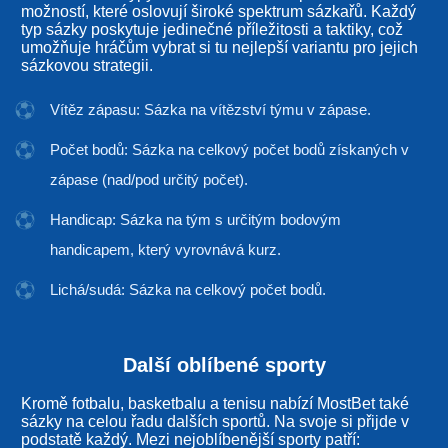
možností, které oslovují široké spektrum sázkařů. Každý
typ sázky poskytuje jedinečné příležitosti a taktiky, což
umožňuje hráčům vybrat si tu nejlepší variantu pro jejich
sázkovou strategii.
Vítěz zápasu: Sázka na vítězství týmu v zápase.
Počet bodů: Sázka na celkový počet bodů získaných v
zápase (nad/pod určitý počet).
Handicap: Sázka na tým s určitým bodovým
handicapem, který vyrovnává kurz.
Lichá/sudá: Sázka na celkový počet bodů.
Další oblíbené sporty
Kromě fotbalu, basketbalu a tenisu nabízí MostBet také
sázky na celou řadu dalších sportů. Na svoje si přijde v
podstatě každý. Mezi nejoblíbenější sporty patří: