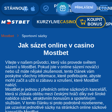
PŘIPNOUT
PŘIHLÁŠENÍ
STÁHNOUT:
DESETINN
NA WEB
KOUPIT
KURZY
LIVE
CASINO
BONUS
SP
Mostbet
Sportovní sázky
Jak sázet online v casino
Mostbet
Vítejte v našem průvodci, který vás provede světem
sázení u MostBet. Pokud jste v online sázení nováčci
nebo už máte nějaké zkušenosti, tento článek vám
poskytne všechny informace, které potřebujete, abyste
mohli začít a užít si zábavu a vzrušení, které MostBet
nabízí.
MostBet je jednou z předních online sázkových kanceláří,
která si získala oblibu mezi českými hráči díky své široké
nabídce sázek, atraktivním bonusům a spolehlivým
službám. V tomto článku si proto podrobně rozebereme,
jak uzavírat jednotlivé sázky na stránkách online sázkové
kanceláře MostBet.