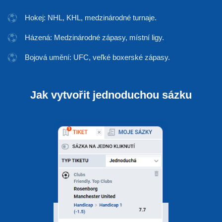
Hokej: NHL, KHL, medzinárodné turnaje.
Házená: Medzinárodné zápasy, místní ligy.
Bojová umění: UFC, veľké boxerské zápasy.
Jak vytvořit jednoduchou sázku