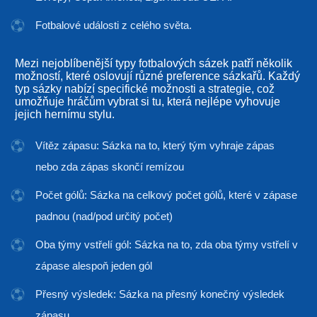
Fotbalové události z celého světa.
Mezi nejoblíbenější typy fotbalových sázek patří několik
možností, které oslovují různé preference sázkařů. Každý
typ sázky nabízí specifické možnosti a strategie, což
umožňuje hráčům vybrat si tu, která nejlépe vyhovuje
jejich hernímu stylu.
Vítěz zápasu: Sázka na to, který tým vyhraje zápas
nebo zda zápas skončí remízou
Počet gólů: Sázka na celkový počet gólů, které v zápase
padnou (nad/pod určitý počet)
Oba týmy vstřelí gól: Sázka na to, zda oba týmy vstřelí v
zápase alespoň jeden gól
Přesný výsledek: Sázka na přesný konečný výsledek
zápasu.