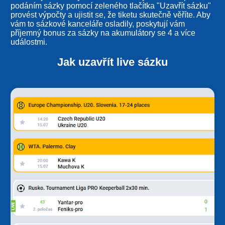
podáním sázky pomocí zeleného tlačítka "Uzavřít sázku"
provést výpočty a ujistit se, že tiketu skutečně věříte. Aby
vám to sázkové kanceláře osladily, poskytují vám
příjemný bonus za sázky na akumulátory se 4 a více
událostmi.
Jak uzavřít live sázku