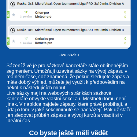
Live sázku
Sázení živě je pro sázkové kanceláře stále oblíbenějším
segmentem. Umožňují uzavírat sázky na vývoj zápasu v
reálném čase, což znamená, že pokud sledujete zápas a
máte dobrý výhled, můžete jej využít k předpovědím na
několik následujících minut.
Live sázky mají na webových stránkách sázkové
kanceláře obvykle vlastní sekci a u Mostbetu tomu není
jinak. V nabídce najdete zápasy, které právě probíhají, a
údaj o tom, v jaké sekci/minutě se nacházejí. Pak už stačí
jen sledovat průběh zápasu a vývoj kurzů a vsadit si v
ideální čas.
Co byste ještě měli vědět