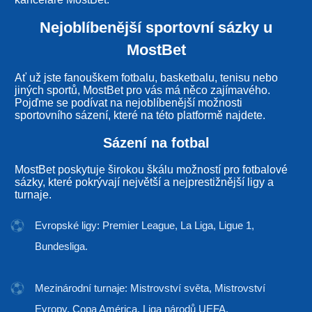
Nejoblíbenější sportovní sázky u
MostBet
Ať už jste fanouškem fotbalu, basketbalu, tenisu nebo
jiných sportů, MostBet pro vás má něco zajímavého.
Pojďme se podívat na nejoblíbenější možnosti
sportovního sázení, které na této platformě najdete.
Sázení na fotbal
MostBet poskytuje širokou škálu možností pro fotbalové
sázky, které pokrývají největší a nejprestižnější ligy a
turnaje.
Evropské ligy: Premier League, La Liga, Ligue 1,
Bundesliga.
Mezinárodní turnaje: Mistrovství světa, Mistrovství
Evropy, Copa América, Liga národů UEFA.